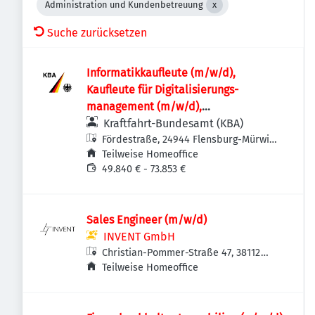
Administration und Kundenbetreuung
Suche zurücksetzen
Informatik­kaufleute (m/w/d),
Kaufleute für Digitalisierungs­
management (m/w/d),
Fachinformatikerinnen /
Kraftfahrt-Bundesamt (KBA)
Fachinformatiker (m/w/d) oder
Fördestraße, 24944 Flensburg-Mürwik,
Deutschland
Teilweise Homeoffice
vergleichbare IT-Ausbildung für den IT-
49.840 € - 73.853 €
Leitstand im Rechenzentrum
Sales Engineer (m/w/d)
INVENT GmbH
Christian-Pommer-Straße 47, 38112
Braunschweig, Deutschland
Teilweise Homeoffice