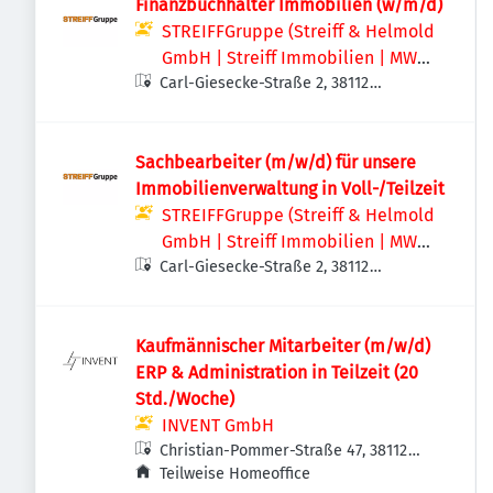
Finanzbuchhalter Immobilien (w/m/d)
STREIFFGruppe (Streiff & Helmold
GmbH | Streiff Immobilien | MWS -
Carl-Giesecke-Straße 2, 38112
Mechanische Werkstatt Streiff
Braunschweig, Deutschland
GmbH & Co. KG)
Sachbearbeiter (m/w/d) für unsere
Immobilienverwaltung in Voll-/Teilzeit
STREIFFGruppe (Streiff & Helmold
GmbH | Streiff Immobilien | MWS -
Carl-Giesecke-Straße 2, 38112
Mechanische Werkstatt Streiff
Braunschweig, Deutschland
GmbH & Co. KG)
Kaufmännischer Mitarbeiter (m/w/d)
ERP & Administration in Teilzeit (20
Std./Woche)
INVENT GmbH
Christian-Pommer-Straße 47, 38112
Braunschweig, Deutschland
Teilweise Homeoffice