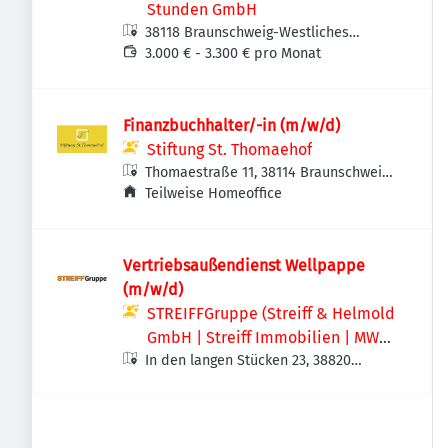
Stunden GmbH
38118 Braunschweig-Westliches
Ringgebiet, Deutschland
3.000 € - 3.300 € pro Monat
Finanzbuchhalter/-in (m/w/d)
Stiftung St. Thomaehof
Thomaestraße 11, 38114 Braunschweig,
Deutschland
Teilweise Homeoffice
Vertriebsaußendienst Wellpappe
(m/w/d)
STREIFFGruppe (Streiff & Helmold
GmbH | Streiff Immobilien | MWS -
In den langen Stücken 23, 38820
Mechanische Werkstatt Streiff
Halberstadt, Deutschland
GmbH & Co. KG)