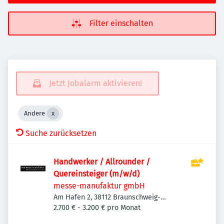
Filter einschalten
Jetzt Jobalarm aktivieren!
Andere
Suche zurücksetzen
Handwerker / Allrounder /
Quereinsteiger (m/w/d)
messe-manufaktur gmbH
Am Hafen 2, 38112 Braunschweig-
Veltenhof-Rühme, Deutschland
2.700 € - 3.200 € pro Monat