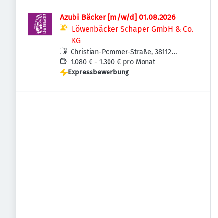
Azubi Bäcker [m/w/d] 01.08.2026
Löwenbäcker Schaper GmbH & Co.
KG
Christian-Pommer-Straße, 38112
Braunschweig-Veltenhof-Rühme,
1.080 € - 1.300 € pro Monat
Expressbewerbung
Deutschland