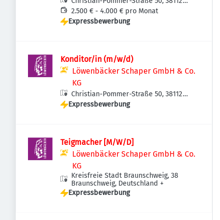
Christian-Pommer-Straße 50, 38112
Braunschweig, Deutschland
2.500 € - 4.000 € pro Monat
Expressbewerbung
Konditor/in (m/w/d)
Löwenbäcker Schaper GmbH & Co.
KG
Christian-Pommer-Straße 50, 38112
Expressbewerbung
Braunschweig, Deutschland
Teigmacher [M/W/D]
Löwenbäcker Schaper GmbH & Co.
KG
Kreisfreie Stadt Braunschweig, 38
Braunschweig, Deutschland
+
Expressbewerbung