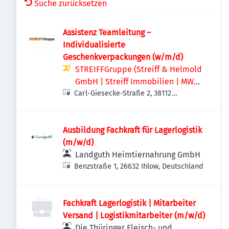
Suche zurücksetzen
Assistenz Teamleitung –
Individualisierte
Geschenkverpackungen (w/m/d)
STREIFFGruppe (Streiff & Helmold
GmbH | Streiff Immobilien | MWS -
Carl-Giesecke-Straße 2, 38112
Mechanische Werkstatt Streiff
Braunschweig, Deutschland
GmbH & Co. KG)
Ausbildung Fachkraft für Lagerlogistik
(m/w/d)
Landguth Heimtiernahrung GmbH
Benzstraße 1, 26632 Ihlow, Deutschland
Fachkraft Lagerlogistik | Mitarbeiter
Versand | Logistikmitarbeiter (m/w/d)
Die Thüringer Fleisch- und