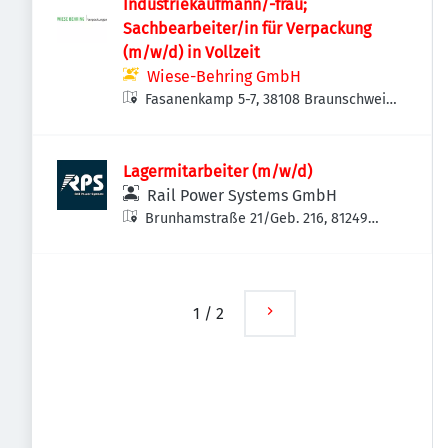
Industriekaufmann/-frau;
Sachbearbeiter/in für Verpackung
(m/w/d) in Vollzeit
Wiese-Behring GmbH
Fasanenkamp 5-7, 38108 Braunschweig,
Deutschland
Lagermitarbeiter (m/w/d)
Rail Power Systems GmbH
Brunhamstraße 21/Geb. 216, 81249
München-Aubing-Lochhausen-
Langwied, Deutschland
1
/
2