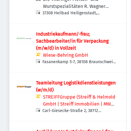
Wurstspezialitäten R. Wagner
37308 Heilbad Heiligenstadt,
GmbH
Deutschland
Industriekaufmann/-frau;
Sachbearbeiter/in für Verpackung
(m/w/d) in Vollzeit
Wiese-Behring GmbH
Fasanenkamp 5-7, 38108 Braunschweig,
Deutschland
Teamleitung Logistikdienstleistungen
(w/m/d)
STREIFFGruppe (Streiff & Helmold
GmbH | Streiff Immobilien | MWS -
Carl-Giesecke-Straße 2, 38112
Mechanische Werkstatt Streiff
Braunschweig, Deutschland
GmbH & Co. KG)