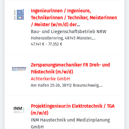
Ingenieurinnen / Ingenieure,
Technikerinnen / Techniker, Meisterinnen
/ Meister (w/m/d) der
Versorgungstechnik / Technischen
Bau- und Liegenschaftsbetrieb NRW
Gebäudeausrüstung als
Hohenzollernring, 48145 Münster,
Deutschland
47.141 € - 77.352 €
Projektteammitglied
Zerspanungsmechaniker FR Dreh- und
Frästechnik (m/w/d)
Achterkerke GmbH
Am Hafen 25-26, 38112 Braunschweig,
Deutschland
Projektingenieur:in Elektrotechnik / TGA
(m/w/d)
INM Haustechnik und Medizinplanung
GmbH