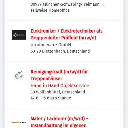
80939 München-Schwabing-Freimann,
Deutschland
Teilweise Homeoffice
Elektroniker / Elektrotechniker als
Gruppenleiter Prüffeld (m/w/d)
productware GmbH
63128 Dietzenbach, Deutschland
Reinigungskraft (m/w/d) für
Treppenhäuser
Hand in Hand Objektservice
38 Wolfenbüttel, Deutschland
14 € - 15 € pro Stunde
Maler / Lackierer (m/w/d) –
Instandhaltung im eigenen