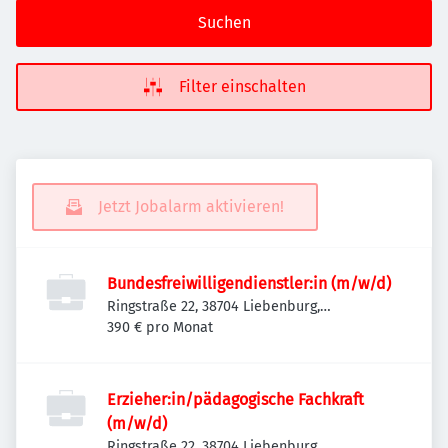
Suchen
Filter einschalten
Jetzt Jobalarm aktivieren!
Bundesfreiwilligendienstler:in (m/w/d)
Ringstraße 22, 38704 Liebenburg,
Deutschland
390 € pro Monat
Erzieher:in/pädagogische Fachkraft
(m/w/d)
Ringstraße 22, 38704 Liebenburg,