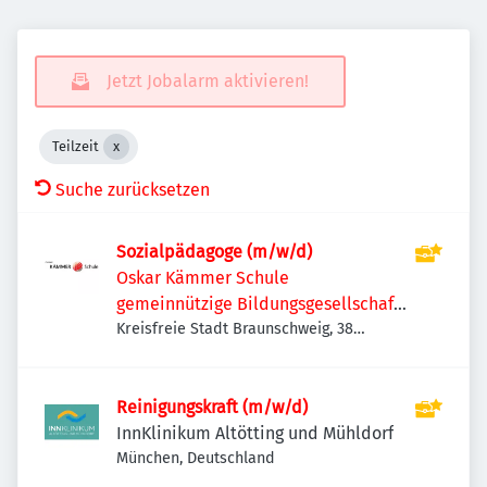
Jetzt Jobalarm aktivieren!
Teilzeit
Suche zurücksetzen
Sozialpädagoge (m/w/d)
Oskar Kämmer Schule
gemeinnützige Bildungsgesellschaft
mbH
Kreisfreie Stadt Braunschweig, 38
Braunschweig, Deutschland
Reinigungskraft (m/w/d)
InnKlinikum Altötting und Mühldorf
München, Deutschland