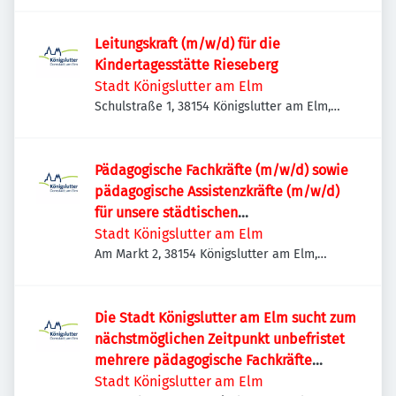
Leitungskraft (m/w/d) für die
Kindertagesstätte Rieseberg
Stadt Königslutter am Elm
Schulstraße 1, 38154 Königslutter am Elm,
Deutschland
Pädagogische Fachkräfte (m/w/d) sowie
pädagogische Assistenzkräfte (m/w/d)
für unsere städtischen
Kindertageseinrichtungen
Stadt Königslutter am Elm
Am Markt 2, 38154 Königslutter am Elm,
Deutschland
Die Stadt Königslutter am Elm sucht zum
nächstmöglichen Zeitpunkt unbefristet
mehrere pädagogische Fachkräfte
(m/w/d) sowie pädagogische
Stadt Königslutter am Elm