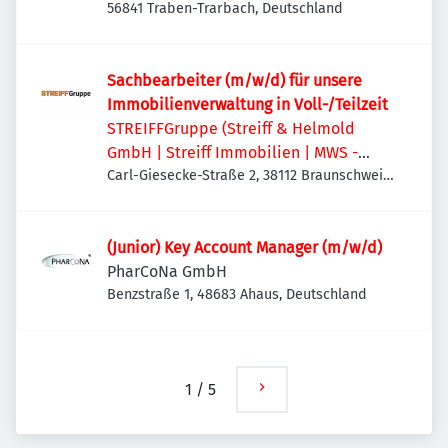
56841 Traben-Trarbach, Deutschland
Sachbearbeiter (m/w/d) für unsere
Immobilienverwaltung in Voll-/Teilzeit
STREIFFGruppe (Streiff & Helmold
GmbH | Streiff Immobilien | MWS -
Mechanische Werkstatt Streiff GmbH &
Carl-Giesecke-Straße 2, 38112 Braunschweig,
Deutschland
Co. KG)
(Junior) Key Account Manager (m/w/d)
PharCoNa GmbH
Benzstraße 1, 48683 Ahaus, Deutschland
1
/
5