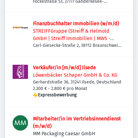
Projektvertrieb | International
Fockestraße 53, 27777 Ganderkesee-
Hoykenkamp, Deutschland
Finanzbuchhalter Immobilien (w/m/d)
STREIFFGruppe (Streiff & Helmold
GmbH | Streiff Immobilien | MWS -
Mechanische Werkstatt Streiff GmbH &
Carl-Giesecke-Straße 2, 38112 Braunschweig,
Deutschland
Co. KG)
Verkäufer/in [m/w/d] Ilsede
Löwenbäcker Schaper GmbH & Co. KG
Gerhardstraße 36, 31241 Ilsede, Deutschland
2.300 € - 2.800 € pro Monat
Expressbewerbung
Mitarbeiter/in im Vertriebsinnendienst
(m/w/d)
MM Packaging Caesar GmbH