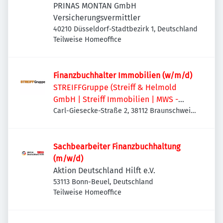
PRINAS MONTAN GmbH
Versicherungsvermittler
40210 Düsseldorf-Stadtbezirk 1, Deutschland
Teilweise Homeoffice
Finanzbuchhalter Immobilien (w/m/d)
STREIFFGruppe (Streiff & Helmold
GmbH | Streiff Immobilien | MWS -
Mechanische Werkstatt Streiff GmbH &
Carl-Giesecke-Straße 2, 38112 Braunschweig,
Deutschland
Co. KG)
Sachbearbeiter Finanzbuchhaltung
(m/w/d)
Aktion Deutschland Hilft e.V.
53113 Bonn-Beuel, Deutschland
Teilweise Homeoffice