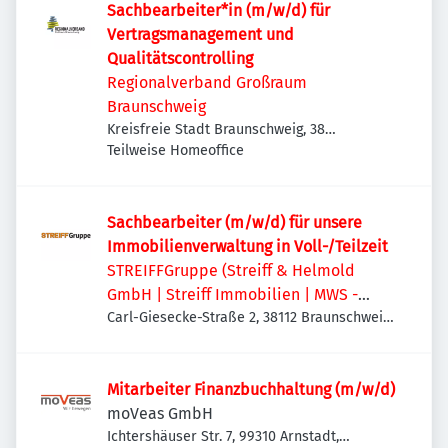
Sachbearbeiter*in (m/w/d) für
Vertragsmanagement und
Qualitätscontrolling
Regionalverband Großraum
Braunschweig
Kreisfreie Stadt Braunschweig, 38
Braunschweig, Deutschland
Teilweise Homeoffice
Sachbearbeiter (m/w/d) für unsere
Immobilienverwaltung in Voll-/Teilzeit
STREIFFGruppe (Streiff & Helmold
GmbH | Streiff Immobilien | MWS -
Mechanische Werkstatt Streiff GmbH &
Carl-Giesecke-Straße 2, 38112 Braunschweig,
Deutschland
Co. KG)
Mitarbeiter Finanzbuchhaltung (m/w/d)
moVeas GmbH
Ichtershäuser Str. 7, 99310 Arnstadt,