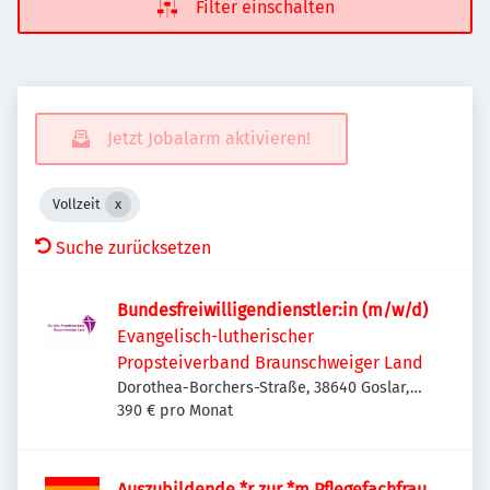
Filter einschalten
Jetzt Jobalarm aktivieren!
Vollzeit
Suche zurücksetzen
Bundesfreiwilligendienstler:in (m/w/d)
Evangelisch-lutherischer
Propsteiverband Braunschweiger Land
Dorothea-Borchers-Straße, 38640 Goslar,
Deutschland
390 € pro Monat
Auszubildende *r zur *m Pflegefachfrau