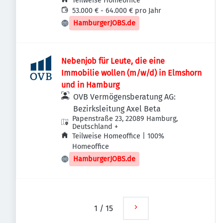
Deutschland
Teilweise Homeoffice
53.000 € - 64.000 € pro Jahr
HamburgerJOBS.de
Nebenjob für Leute, die eine
Immobilie wollen (m/w/d) in Elmshorn
und in Hamburg
OVB Vermögensberatung AG:
Bezirksleitung Axel Beta
Papenstraße 23, 22089 Hamburg,
Deutschland
+
Teilweise Homeoffice | 100%
Homeoffice
HamburgerJOBS.de
1
/
15