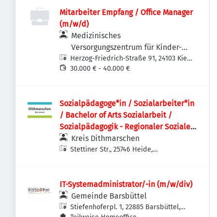
Mitarbeiter Empfang / Office Manager
(m/w/d)
Medizinisches
Versorgungszentrum für Kinder-
Herzog-Friedrich-Straße 91, 24103 Kiel,
und Jugendpsychiatrie und -
Deutschland
30.000 € - 40.000 €
psychotherapie Kiel
Sozialpädagoge*in / Sozialarbeiter*in
/ Bachelor of Arts Sozialarbeit /
Sozialpädagogik - Regionaler Sozialer
Dienst
Kreis Dithmarschen
Stettiner Str., 25746 Heide,
Deutschland
IT-Systemadministrator/-in (m/w/div)
Gemeinde Barsbüttel
Stiefenhoferpl. 1, 22885 Barsbüttel,