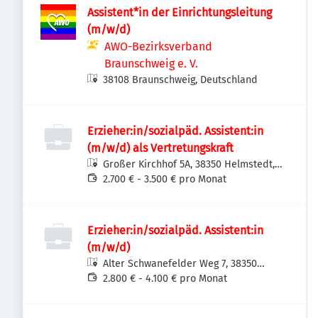
Assistent*in der Einrichtungsleitung
(m/w/d)
AWO-Bezirksverband
Braunschweig e. V.
38108 Braunschweig, Deutschland
Erzieher:in/sozialpäd. Assistent:in
(m/w/d) als Vertretungskraft
Großer Kirchhof 5A, 38350 Helmstedt,
Deutschland
2.700 € - 3.500 € pro Monat
Erzieher:in/sozialpäd. Assistent:in
(m/w/d)
Alter Schwanefelder Weg 7, 38350
Helmstedt, Deutschland
2.800 € - 4.100 € pro Monat