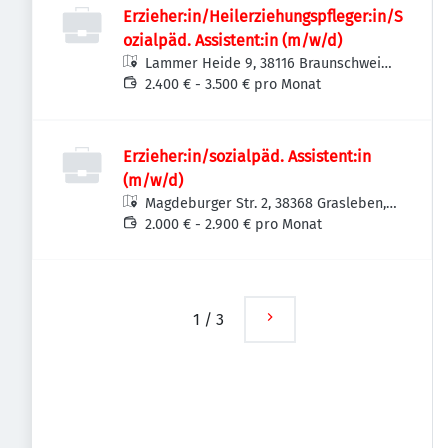
Erzieher:in/Heilerziehungspfleger:in/S
ozialpäd. Assistent:in (m/w/d)
Lammer Heide 9, 38116 Braunschweig,
Deutschland
2.400 € - 3.500 € pro Monat
Erzieher:in/sozialpäd. Assistent:in
(m/w/d)
Magdeburger Str. 2, 38368 Grasleben,
Deutschland
2.000 € - 2.900 € pro Monat
1
/
3