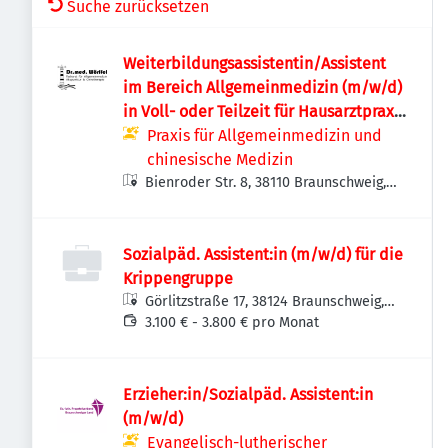
Suche zurücksetzen
Weiterbildungsassistentin/Assistent
im Bereich Allgemeinmedizin (m/w/d)
in Voll- oder Teilzeit für Hausarztpraxis
in Braunschweig Nord
Praxis für Allgemeinmedizin und
chinesische Medizin
Bienroder Str. 8, 38110 Braunschweig,
Deutschland
Sozialpäd. Assistent:in (m/w/d) für die
Krippengruppe
Görlitzstraße 17, 38124 Braunschweig,
Deutschland
3.100 € - 3.800 € pro Monat
Erzieher:in/Sozialpäd. Assistent:in
(m/w/d)
Evangelisch-lutherischer