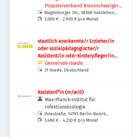
Propsteiverband Braunschweiger
Magdeburger Str., 38368 Grasleben,
Land
Deutschland
2.000 € - 2.900 € pro Monat
staatlich anerkannte/r Erzieher/in
oder sozialpädagogischer/r
Assistent/in oder Kinderpfleger/in
(m/w/d)
Gemeinde Ilsede
31 Ilsede, Deutschland
Assistent*in (m/w/d)
Max-Planck-Institut für
Infektionsbiologie
Ihnestraße, 14195 Berlin-Bezirk
Steglitz-Zehlendorf, Deutschland
3.486 € - 4.230 € pro Monat