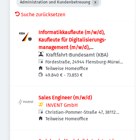
Administration und Kundenbetreuung
Suche zurücksetzen
Informatik­kaufleute (m/w/d),
Kaufleute für Digitalisierungs­
management (m/w/d),
Fachinformatikerinnen /
Kraftfahrt-Bundesamt (KBA)
Fachinformatiker (m/w/d) oder
Fördestraße, 24944 Flensburg-Mürwik,
Deutschland
Teilweise Homeoffice
vergleichbare IT-Ausbildung für den IT-
49.840 € - 73.853 €
Leitstand im Rechenzentrum
Sales Engineer (m/w/d)
INVENT GmbH
Christian-Pommer-Straße 47, 38112
Braunschweig, Deutschland
Teilweise Homeoffice