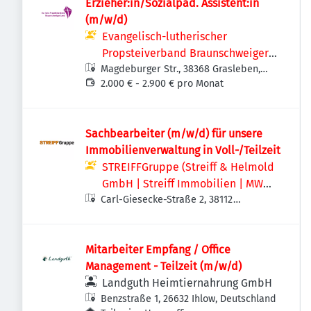
Erzieher:in/Sozialpäd. Assistent:in
(m/w/d)
Evangelisch-lutherischer
Propsteiverband Braunschweiger
Magdeburger Str., 38368 Grasleben,
Land
Deutschland
2.000 € - 2.900 € pro Monat
Sachbearbeiter (m/w/d) für unsere
Immobilienverwaltung in Voll-/Teilzeit
STREIFFGruppe (Streiff & Helmold
GmbH | Streiff Immobilien | MWS -
Carl-Giesecke-Straße 2, 38112
Mechanische Werkstatt Streiff
Braunschweig, Deutschland
GmbH & Co. KG)
Mitarbeiter Empfang / Office
Management - Teilzeit (m/w/d)
Landguth Heimtiernahrung GmbH
Benzstraße 1, 26632 Ihlow, Deutschland