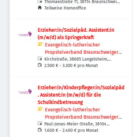
Thomaestraße 11, 38114 Braunschweig,
Deutschland
Teilweise Homeoffice
Erzieher:in/Sozialpäd. Assistent:in
(m/w/d) als Springerkraft
Evangelisch-lutherischer
Propsteiverband Braunschweiger
Kirchstraße, 38685 Langelsheim,
Land
Deutschland
2.500 € - 3.300 € pro Monat
Erzieher:in/Kinderpfleger:in/Sozialpäd
. Assistent:in (m/w/d) für die
Schulkindbetreuung
Evangelisch-lutherischer
Propsteiverband Braunschweiger
Paul-Jonas-Meier-Straße, 38104
Land
Braunschweig-Wabe-Schunter-
1.600 € - 2.400 € pro Monat
Beberbach, Deutschland