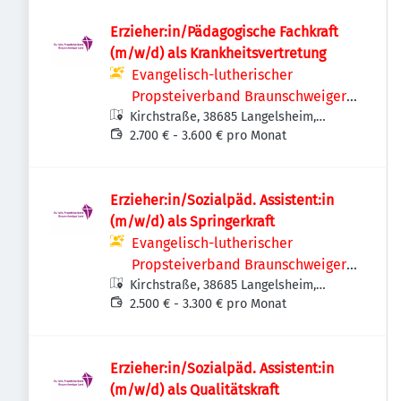
Erzieher:in/Pädagogische Fachkraft
(m/w/d) als Krankheitsvertretung
Evangelisch-lutherischer
Propsteiverband Braunschweiger
Kirchstraße, 38685 Langelsheim,
Land
Deutschland
2.700 € - 3.600 € pro Monat
Erzieher:in/Sozialpäd. Assistent:in
(m/w/d) als Springerkraft
Evangelisch-lutherischer
Propsteiverband Braunschweiger
Kirchstraße, 38685 Langelsheim,
Land
Deutschland
2.500 € - 3.300 € pro Monat
Erzieher:in/Sozialpäd. Assistent:in
(m/w/d) als Qualitätskraft