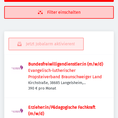
Filter einschalten
Jetzt Jobalarm aktivieren!
Bundesfreiwilligendienstler:in (m/w/d)
Evangelisch-lutherischer
Propsteiverband Braunschweiger Land
Kirchstraße, 38685 Langelsheim,
Deutschland
390 € pro Monat
Erzieher:in/Pädagogische Fachkraft
(m/w/d)