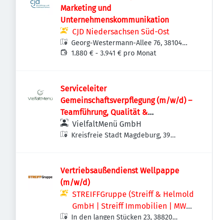
Marketing und
Unternehmenskommunikation
CJD Niedersachsen Süd-Ost
Georg-Westermann-Allee 76, 38104
Braunschweig, Deutschland
1.880 € - 3.941 € pro Monat
Serviceleiter
Gemeinschaftsverpflegung (m/w/d) –
Teamführung, Qualität &
Kundenservice
VielfaltMenü GmbH
Kreisfreie Stadt Magdeburg, 39
Magdeburg, Deutschland
Vertriebsaußendienst Wellpappe
(m/w/d)
STREIFFGruppe (Streiff & Helmold
GmbH | Streiff Immobilien | MWS -
In den langen Stücken 23, 38820
Mechanische Werkstatt Streiff