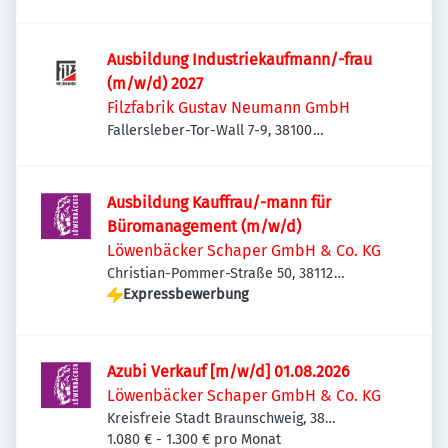
Ausbildung Industriekaufmann/-frau
(m/w/d) 2027
Filzfabrik Gustav Neumann GmbH
Fallersleber-Tor-Wall 7-9, 38100
Braunschweig, Deutschland
Ausbildung Kauffrau/-mann für
Büromanagement (m/w/d)
Löwenbäcker Schaper GmbH & Co. KG
Christian-Pommer-Straße 50, 38112
Braunschweig, Deutschland
Expressbewerbung
Azubi Verkauf [m/w/d] 01.08.2026
Löwenbäcker Schaper GmbH & Co. KG
Kreisfreie Stadt Braunschweig, 38
Braunschweig, Deutschland
1.080 € - 1.300 € pro Monat