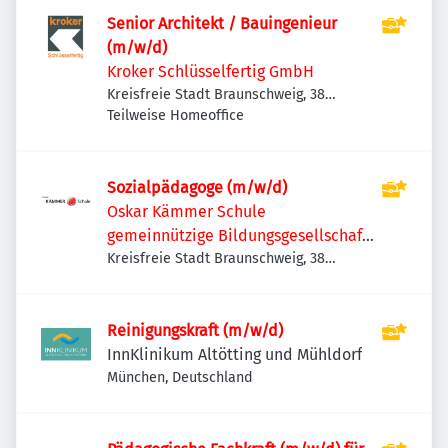
Senior Architekt / Bauingenieur
(m/w/d)
Kroker Schlüsselfertig GmbH
Kreisfreie Stadt Braunschweig, 38
Braunschweig, Deutschland
Teilweise Homeoffice
Sozialpädagoge (m/w/d)
Oskar Kämmer Schule
gemeinnützige Bildungsgesellschaft
mbH
Kreisfreie Stadt Braunschweig, 38
Braunschweig, Deutschland
Reinigungskraft (m/w/d)
InnKlinikum Altötting und Mühldorf
München, Deutschland