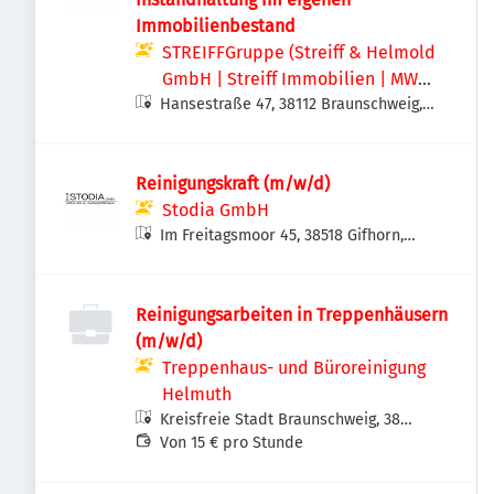
Immobilienbestand
STREIFFGruppe (Streiff & Helmold
GmbH | Streiff Immobilien | MWS -
Hansestraße 47, 38112 Braunschweig,
Mechanische Werkstatt Streiff
Deutschland
GmbH & Co. KG)
Reinigungskraft (m/w/d)
Stodia GmbH
Im Freitagsmoor 45, 38518 Gifhorn,
Deutschland
Reinigungsarbeiten in Treppenhäusern
(m/w/d)
Treppenhaus- und Büroreinigung
Helmuth
Kreisfreie Stadt Braunschweig, 38
Braunschweig, Deutschland
Von 15 € pro Stunde