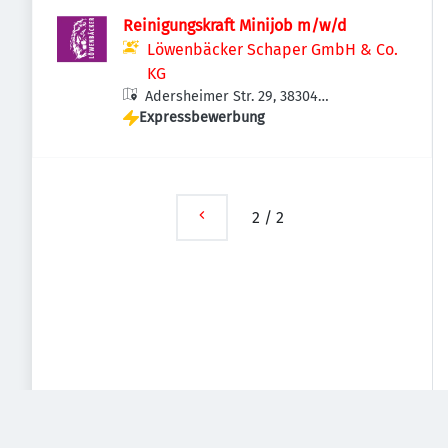
Reinigungskraft Minijob m/w/d
Löwenbäcker Schaper GmbH & Co.
KG
Adersheimer Str. 29, 38304
Expressbewerbung
Wolfenbüttel, Deutschland
2
/
2