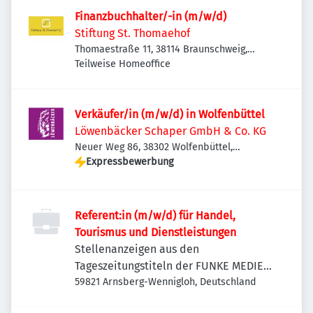
Finanzbuchhalter/-in (m/w/d)
Stiftung St. Thomaehof
Thomaestraße 11, 38114 Braunschweig,
Deutschland
Teilweise Homeoffice
Verkäufer/in (m/w/d) in Wolfenbüttel
Löwenbäcker Schaper GmbH & Co. KG
Neuer Weg 86, 38302 Wolfenbüttel,
Deutschland
Expressbewerbung
Referent:in (m/w/d) für Handel,
Tourismus und Dienstleistungen
Stellenanzeigen aus den
Tageszeitungstiteln der FUNKE MEDIEN
NRW
59821 Arnsberg-Wennigloh, Deutschland