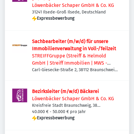
Löwenbäcker Schaper GmbH & Co. KG
31241 Ilsede-Groß Ilsede, Deutschland
Expressbewerbung
Sachbearbeiter (m/w/d) für unsere
Immobilienverwaltung in Voll-/Teilzeit
STREIFFGruppe (Streiff & Helmold
GmbH | Streiff Immobilien | MWS -
Mechanische Werkstatt Streiff GmbH &
Carl-Giesecke-Straße 2, 38112 Braunschweig,
Deutschland
Co. KG)
Bezirksleiter (m/w/d) Bäckerei
Löwenbäcker Schaper GmbH & Co. KG
Kreisfreie Stadt Braunschweig, 38
Braunschweig, Deutschland
40.000 € - 50.000 € pro Jahr
Expressbewerbung