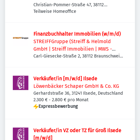
Christian-Pommer-Straße 47, 38112
Braunschweig, Deutschland
Teilweise Homeoffice
Finanzbuchhalter Immobilien (w/m/d)
STREIFFGruppe (Streiff & Helmold
GmbH | Streiff Immobilien | MWS -
Mechanische Werkstatt Streiff GmbH &
Carl-Giesecke-Straße 2, 38112 Braunschweig,
Deutschland
Co. KG)
Verkäufer/in [m/w/d] Ilsede
Löwenbäcker Schaper GmbH & Co. KG
Gerhardstraße 36, 31241 Ilsede, Deutschland
2.300 € - 2.800 € pro Monat
Expressbewerbung
Verkäufer/in VZ oder TZ für Groß Ilsede
[m/w/d]